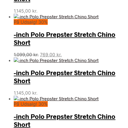
1.145,00
kr.
På Udsalg! 30%
-inch Polo Prepster Stretch Chino
Short
Den
Den
1.099,00
kr.
769,00
kr.
oprindelige
aktuelle
pris
pris
-inch Polo Prepster Stretch Chino
var:
er:
1.099,00 kr..
769,00 kr..
Short
1.145,00
kr.
På Udsalg! 30%
-inch Polo Prepster Stretch Chino
Short