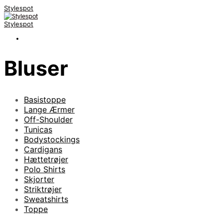
Stylespot
Stylespot
Bluser
Basistoppe
Lange Ærmer
Off-Shoulder
Tunicas
Bodystockings
Cardigans
Hættetrøjer
Polo Shirts
Skjorter
Striktrøjer
Sweatshirts
Toppe