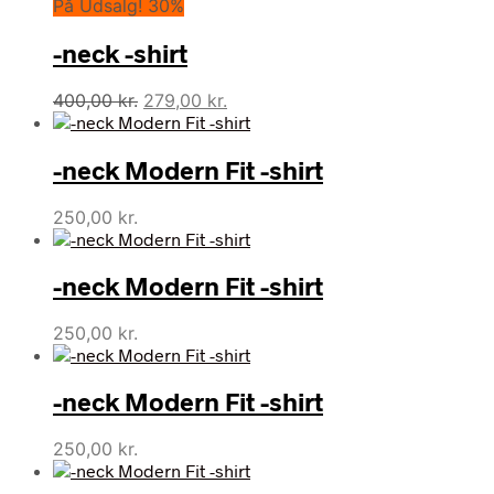
På Udsalg! 30%
pris
pris
var:
er:
-neck -shirt
400,00 kr..
279,00 kr..
Den
Den
400,00
kr.
279,00
kr.
oprindelige
aktuelle
pris
pris
-neck Modern Fit -shirt
var:
er:
400,00 kr..
279,00 kr..
250,00
kr.
-neck Modern Fit -shirt
250,00
kr.
-neck Modern Fit -shirt
250,00
kr.