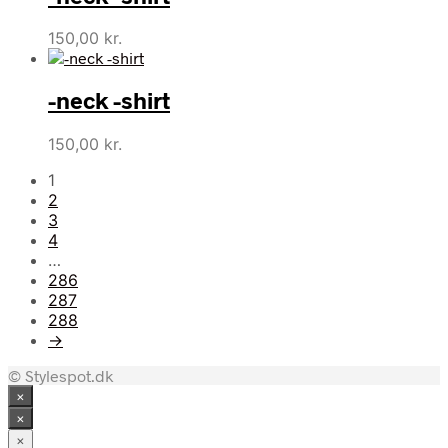
150,00
kr.
-neck -shirt
150,00
kr.
1
2
3
4
…
286
287
288
→
© Stylespot.dk
×
×
×