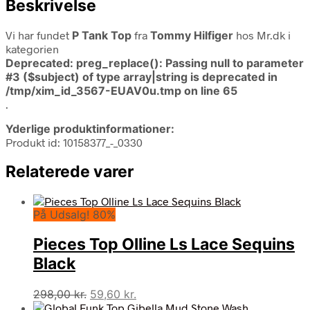
Beskrivelse
Vi har fundet
P Tank Top
fra
Tommy Hilfiger
hos Mr.dk i
kategorien
Deprecated
: preg_replace(): Passing null to parameter
#3 ($subject) of type array|string is deprecated in
/tmp/xim_id_3567-EUAV0u.tmp
on line
65
.
Yderlige produktinformationer:
Produkt id: 10158377_-_0330
Relaterede varer
På Udsalg! 80%
Pieces Top Olline Ls Lace Sequins
Black
Den
Den
298,00
kr.
59,60
kr.
oprindelige
aktuelle