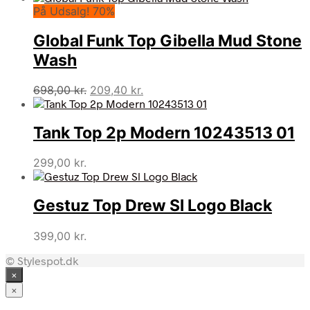
På Udsalg! 70%
pris
pris
var:
er:
Global Funk Top Gibella Mud Stone
298,00 kr..
59,60 kr..
Wash
Den
Den
698,00
kr.
209,40
kr.
oprindelige
aktuelle
pris
pris
Tank Top 2p Modern 10243513 01
var:
er:
698,00 kr..
209,40 kr..
299,00
kr.
Gestuz Top Drew Sl Logo Black
399,00
kr.
© Stylespot.dk
×
×