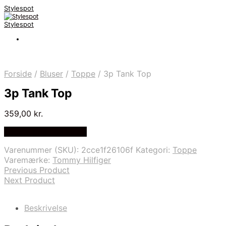
Stylespot
Stylespot
Forside
/
Bluser
/
Toppe
/
3p Tank Top
3p Tank Top
359,00
kr.
Bedste pris hos Mr.dk
Varenummer (SKU):
2cce1f26106f
Kategori:
Toppe
Varemærke:
Tommy Hilfiger
Previous Product
Next Product
Beskrivelse