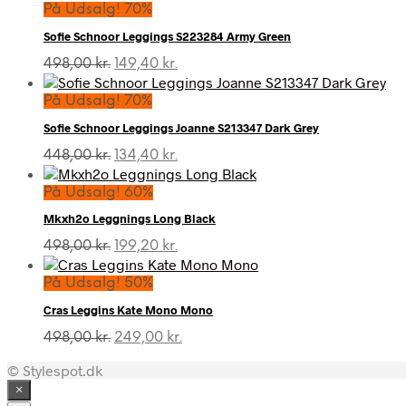
På Udsalg! 70%
Sofie Schnoor Leggings S223284 Army Green
Den
Den
498,00
kr.
149,40
kr.
oprindelige
aktuelle
pris
pris
På Udsalg! 70%
var:
er:
Sofie Schnoor Leggings Joanne S213347 Dark Grey
498,00 kr..
149,40 kr..
Den
Den
448,00
kr.
134,40
kr.
oprindelige
aktuelle
pris
pris
På Udsalg! 60%
var:
er:
Mkxh2o Leggnings Long Black
448,00 kr..
134,40 kr..
Den
Den
498,00
kr.
199,20
kr.
oprindelige
aktuelle
pris
pris
På Udsalg! 50%
var:
er:
Cras Leggins Kate Mono Mono
498,00 kr..
199,20 kr..
Den
Den
498,00
kr.
249,00
kr.
oprindelige
aktuelle
© Stylespot.dk
pris
pris
var:
er:
×