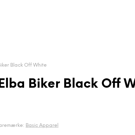
iker Black Off White
Elba Biker Black Off W
aremærke:
Basic Apparel