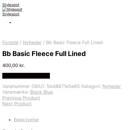
Stylespot
Stylespot
Forside
/
Nyheder
/
Bb Basic Fleece Full Lined
Bb Basic Fleece Full Lined
400,00
kr.
Bedste pris hos Mr.dk
Varenummer (SKU):
5bd8871e5e80
Kategori:
Nyheder
Varemærke:
Black Blue
Previous Product
Next Product
Beskrivelse