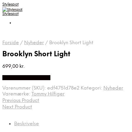
Stylespot
Stylespot
Forside
/
Nyheder
/
Brooklyn Short Light
Brooklyn Short Light
699,00
kr.
Bedste pris hos Mr.dk
Varenummer (SKU):
edf4751d78e2
Kategori:
Nyheder
Varemærke:
Tommy Hilfiger
Previous Product
Next Product
Beskrivelse