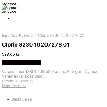
Stylespot
Stylespot
Forside
/
Nyheder
/
Clorio Sz30 10207276 01
Clorio Sz30 10207276 01
599,00
kr.
Bedste pris hos Mr.dk
Varenummer (SKU):
48952e8a5aac
Kategori:
Nyheder
Varemærke:
Boss Black
Previous Product
Next Product
Beskrivelse