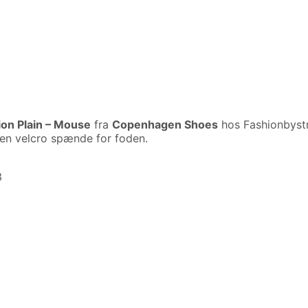
on Plain – Mouse
fra
Copenhagen Shoes
hos Fashionbystr
 en velcro spænde for foden.
3