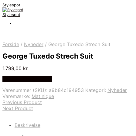
Stylespot
Stylespot
Forside
/
Nyheder
/
George Tuxedo Strech Suit
George Tuxedo Strech Suit
1.799,00
kr.
Bedste pris hos Mr.dk
Varenummer (SKU):
a9b84c194953
Kategori:
Nyheder
Varemærke:
Matinique
Previous Product
Next Product
Beskrivelse