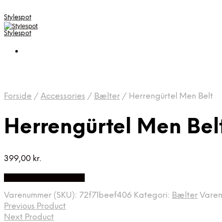
Stylespot
Stylespot
Forside
/
Accessories
/
Bælter
/
Herrengürtel Men Belt
Herrengürtel Men Bel
399,00
kr.
Bedste pris hos Mr.dk
Varenummer (SKU):
72f71beef406
Kategori:
Bælter
Vare
Previous Product
Next Product