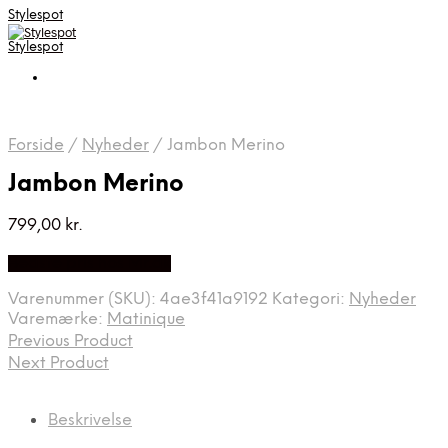
Stylespot
Stylespot
Forside
/
Nyheder
/
Jambon Merino
Jambon Merino
799,00
kr.
Bedste pris hos Mr.dk
Varenummer (SKU):
4ae3f41a9192
Kategori:
Nyheder
Varemærke:
Matinique
Previous Product
Next Product
Beskrivelse