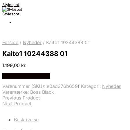
Stylespot
Stylespot
Forside
/
Nyheder
/
Kaito1 10244388 01
Kaito1 10244388 01
1.199,00
kr.
Bedste pris hos Mr.dk
Varenummer (SKU):
e0ad376b659f
Kategori:
Nyheder
Varemærke:
Boss Black
Previous Product
Next Product
Beskrivelse