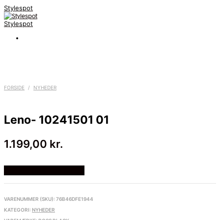
Stylespot
Stylespot
FORSIDE
/
NYHEDER
Leno- 10241501 01
1.199,00
kr.
Bedste pris hos Mr.dk
VARENUMMER (SKU):
76B46DFE1944
KATEGORI:
NYHEDER