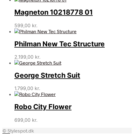
Magneton 10218778 01
599,00
kr.
Philman New Tec Structure
2.199,00
kr.
George Stretch Suit
1.799,00
kr.
Robo City Flower
699,00
kr.
© Stylespot.dk