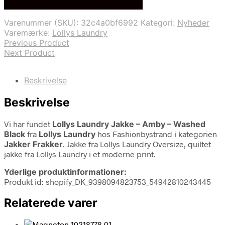
På Udsalg hos Fashionbystrand.com
pris
pris
var:
er:
Varenummer (SKU):
32c4a0bf6992
Kategori:
Nyheder
1.998,00 kr..
999,00 kr..
Varemærke:
Lollys Laundry
Previous Product
Next Product
Beskrivelse
Beskrivelse
Vi har fundet
Lollys Laundry Jakke – Amby – Washed
Black
fra
Lollys Laundry
hos Fashionbystrand i kategorien
Jakker Frakker
. Jakke fra Lollys Laundry Oversize, quiltet
jakke fra Lollys Laundry i et moderne print.
Yderlige produktinformationer:
Produkt id: shopify_DK_9398094823753_54942810243445
Relaterede varer