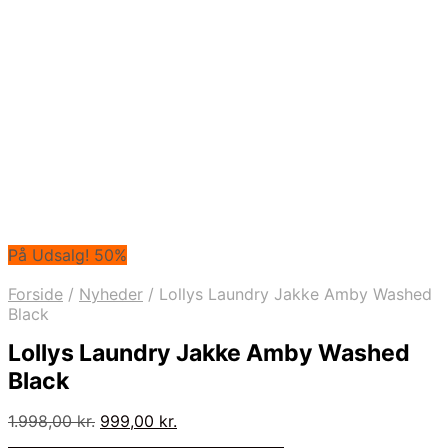
På Udsalg! 50%
Forside
/
Nyheder
/
Lollys Laundry Jakke Amby Washed
Black
Lollys Laundry Jakke Amby Washed
Black
Den
Den
1.998,00
kr.
999,00
kr.
oprindelige
aktuelle