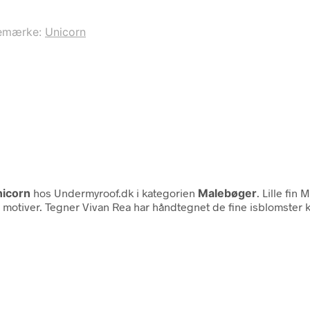
emærke:
Unicorn
icorn
hos Undermyroof.dk i kategorien
Malebøger
. Lille fi
otiver. Tegner Vivan Rea har håndtegnet de fine isblomster ku