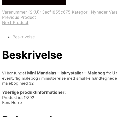
Bedste pris hos Undermyroof.dk
Varenummer (SKU):
3ecf1855c675
Kategori:
Nyheder
Var
Previous Product
Next Product
Beskrivelse
Beskrivelse
Vi har fundet
Mini Mandalas – Iskrystaller – Malebog
fra
Un
eventyrlig malebog i ministørrelse med smukke håndtegnede m
malebog med 32
Yderlige produktinformationer:
Produkt id: 17292
Køn: Herre