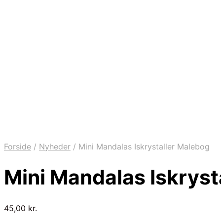
Forside
/
Nyheder
/
Mini Mandalas Iskrystaller Malebog
Mini Mandalas Iskryst
45,00
kr.