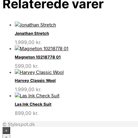
Relaterede varer
Jonathan Stretch
1.999,00
kr.
Magneton 10218778 01
599,00
kr.
Harvey Classic Wool
1.999,00
kr.
Las Ink Check Suit
899,00
kr.
© Stylespot.dk
×
×