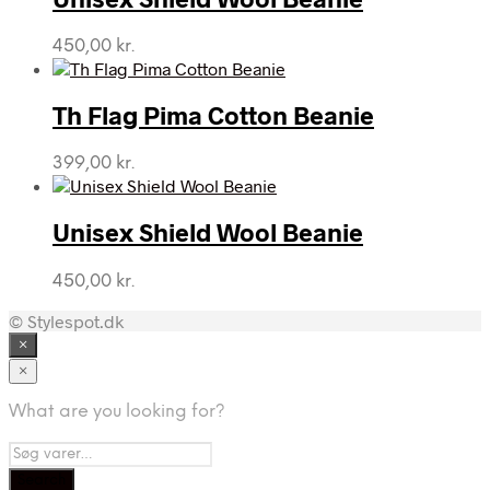
450,00
kr.
Th Flag Pima Cotton Beanie
399,00
kr.
Unisex Shield Wool Beanie
450,00
kr.
© Stylespot.dk
×
×
What are you looking for?