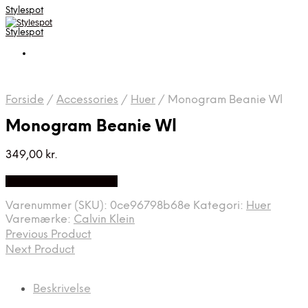
Stylespot
Stylespot
Forside
/
Accessories
/
Huer
/
Monogram Beanie Wl
Monogram Beanie Wl
349,00
kr.
Bedste pris hos Mr.dk
Varenummer (SKU):
0ce96798b68e
Kategori:
Huer
Varemærke:
Calvin Klein
Previous Product
Next Product
Beskrivelse