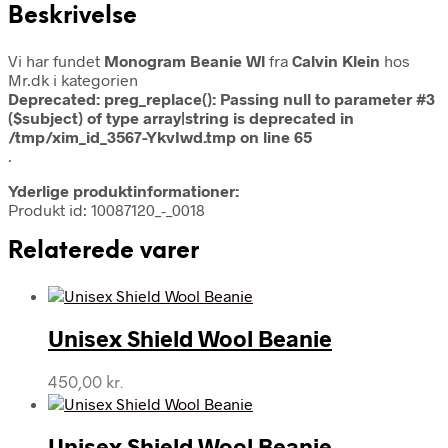
Beskrivelse
Vi har fundet
Monogram Beanie Wl
fra
Calvin Klein
hos
Mr.dk i kategorien
Deprecated
: preg_replace(): Passing null to parameter #3
($subject) of type array|string is deprecated in
/tmp/xim_id_3567-YkvIwd.tmp
on line
65
.
Yderlige produktinformationer:
Produkt id: 10087120_-_0018
Relaterede varer
Unisex Shield Wool Beanie
450,00
kr.
Unisex Shield Wool Beanie