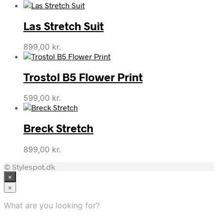
Las Stretch Suit
899,00
kr.
Trostol B5 Flower Print
599,00
kr.
Breck Stretch
899,00
kr.
© Stylespot.dk
×
×
What are you looking for?