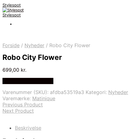
Stylespot
Stylespot
Forside
/
Nyheder
/
Robo City Flower
Robo City Flower
699,00
kr.
Bedste pris hos Mr.dk
Varenummer (SKU):
afdba53519a3
Kategori:
Nyheder
Varemærke:
Matinique
Previous Product
Next Product
Beskrivelse