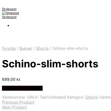
Stylespot
Stylespot
Forside
/
Bukser
/
Shorts
/
Schino-slim-shorts
Schino-slim-shorts
699,00
kr.
Bedste pris hos Mr.dk
Varenummer (SKU):
7ee1ce1bebe3
Kategori:
Shorts
Varem
Previous Product
Next Product