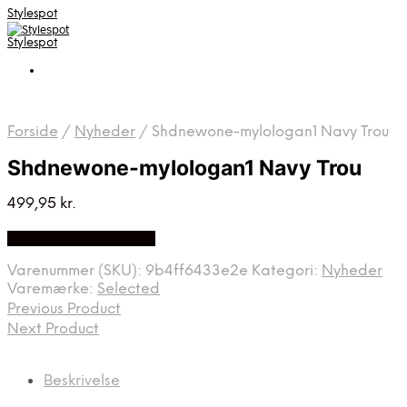
Stylespot
Stylespot
Forside
/
Nyheder
/
Shdnewone-mylologan1 Navy Trou
Shdnewone-mylologan1 Navy Trou
499,95
kr.
Bedste pris hos Mr.dk
Varenummer (SKU):
9b4ff6433e2e
Kategori:
Nyheder
Varemærke:
Selected
Previous Product
Next Product
Beskrivelse