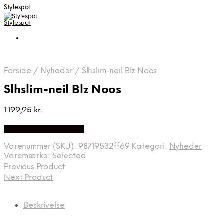
Stylespot
Stylespot
Forside
/
Nyheder
/
Slhslim-neil Blz Noos
Slhslim-neil Blz Noos
1.199,95
kr.
Bedste pris hos Mr.dk
Varenummer (SKU):
98719532ff69
Kategori:
Nyheder
Varemærke:
Selected
Previous Product
Next Product
Beskrivelse