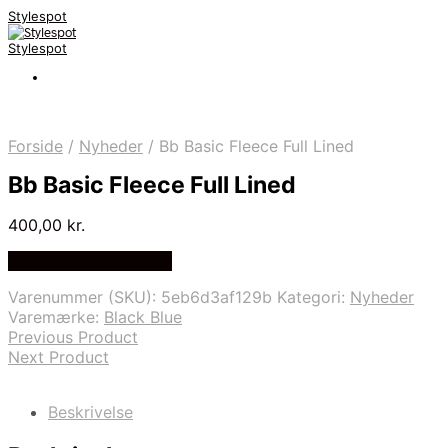
Stylespot
Stylespot
Forside
/
Nyheder
/
Bb Basic Fleece Full Lined
Bb Basic Fleece Full Lined
400,00
kr.
Bedste pris hos Mr.dk
Varenummer (SKU):
5eb6d3af129b
Kategori:
Nyheder
Varemærke:
Black Blue
Previous Product
Next Product
Beskrivelse