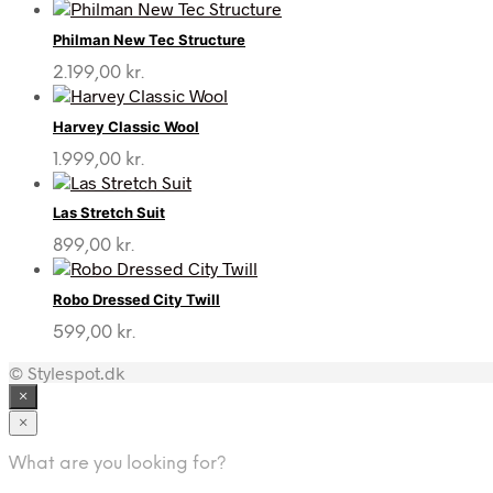
Philman New Tec Structure
2.199,00
kr.
Harvey Classic Wool
1.999,00
kr.
Las Stretch Suit
899,00
kr.
Robo Dressed City Twill
599,00
kr.
© Stylespot.dk
×
×
What are you looking for?