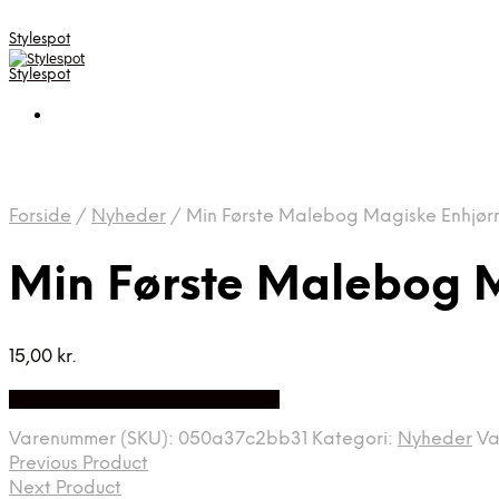
Stylespot
Stylespot
Forside
/
Nyheder
/
Min Første Malebog Magiske Enhjørni
Min Første Malebog M
15,00
kr.
Bedste pris hos Undermyroof.dk
Varenummer (SKU):
050a37c2bb31
Kategori:
Nyheder
Va
Previous Product
Next Product