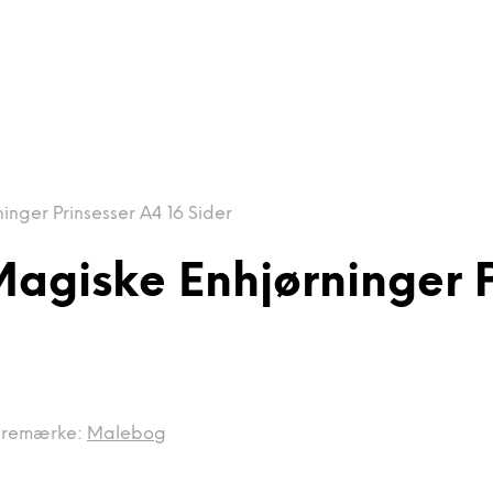
nger Prinsesser A4 16 Sider
agiske Enhjørninger Pr
remærke:
Malebog