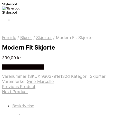
Stylespot
Stylespot
Forside
/
Bluser
/
Skjorter
/
Modern Fit Skjorte
Modern Fit Skjorte
399,00
kr.
Bedste pris hos Mr.dk
Varenummer (SKU):
9a03791e132d
Kategori:
Skjorter
Varemærke:
Gino Marcello
Previous Product
Next Product
Beskrivelse