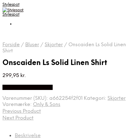
Stylespot
Stylespot
Forside
/
Bluser
/
Skjorter
/
Onscaiden Ls Solid Linen
Shirt
Onscaiden Ls Solid Linen Shirt
299,95
kr.
Bedste pris hos Mr.dk
Varenummer (SKU):
a662254f2f01
Kategori:
Skjorter
Varemærke:
Only & Sons
Previous Product
Next Product
Beskrivelse