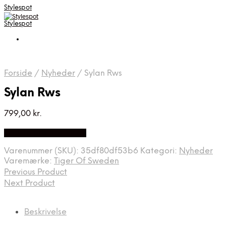
Stylespot
Stylespot
Forside
/
Nyheder
/
Sylan Rws
Sylan Rws
799,00
kr.
Bedste pris hos Mr.dk
Varenummer (SKU):
35df80df53b6
Kategori:
Nyheder
Varemærke:
Tiger Of Sweden
Previous Product
Next Product
Beskrivelse