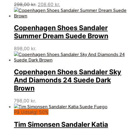
Den
Den
298,00
kr.
208,60
kr.
oprindelige
aktuelle
pris
pris
var:
er:
Copenhagen Shoes Sandaler
298,00 kr..
208,60 kr..
Summer Dream Suede Brown
898,00
kr.
Copenhagen Shoes Sandaler Sky
And Diamonds 24 Suede Dark
Brown
798,00
kr.
På Udsalg! 50%
Tim Simonsen Sandaler Katia