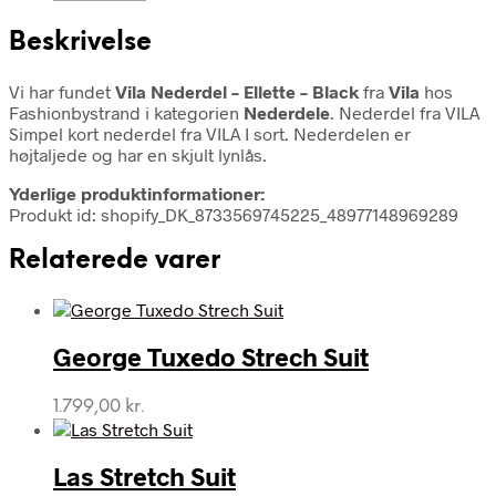
Beskrivelse
Vi har fundet
Vila Nederdel – Ellette – Black
fra
Vila
hos
Fashionbystrand i kategorien
Nederdele
. Nederdel fra VILA
Simpel kort nederdel fra VILA I sort. Nederdelen er
højtaljede og har en skjult lynlås.
Yderlige produktinformationer:
Produkt id: shopify_DK_8733569745225_48977148969289
Relaterede varer
George Tuxedo Strech Suit
1.799,00
kr.
Las Stretch Suit