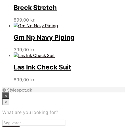
Breck Stretch
899,00
kr.
Gm Np Navy Piping
399,00
kr.
Las Ink Check Suit
899,00
kr.
© Stylespot.dk
×
×
What are you looking for?