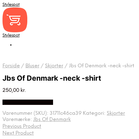
Stylespot
Stylespot
Forside
/
Bluser
/
Skjorter
/
Jbs Of Denmark -neck -shirt
Jbs Of Denmark -neck -shirt
250,00
kr.
Bedste pris hos Mr.dk
Varenummer (SKU):
31711c46ca39
Kategori:
Skjorter
Varemærke:
Jbs Of Denmark
Previous Product
Next Product